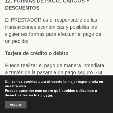
12. FORMAS DE PAGO, CARGOS Y
DESCUENTOS
El PRESTADOR es el responsable de las
transacciones económicas y posibilita las
siguientes formas para efectuar el pago de
un pedido:
Tarjeta de crédito o débito
Puede realizar el pago de manera inmediata
a través de la pasarela de pago seguro SSL
de nuestro banco. Si fuera necesario realizar
Utilizamos cookies para ofrecerte la mejor experiencia en
cualquier devolución o cancelación del
nuestra web.
Puedes aprender más sobre qué cookies utilizamos o
pedido, el importe se reembolsará a través
desactivarlas en los
.
ajustes
de la misma tarjeta de pago.
Aceptar
Pay Pal