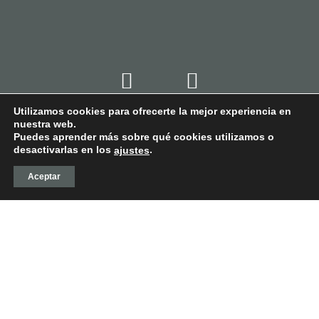
Utilizamos cookies para ofrecerte la mejor experiencia en
nuestra web.
Puedes aprender más sobre qué cookies utilizamos o
desactivarlas en los
.
ajustes
Aceptar
© VALDECONTINA -
POLÍTICA DE PRIVACIDAD
-
POLÍTICA DE COOKIES
-
AVISO LEGAL
-
CONDICIONES
DE COMPRA
-
DISEÑO WEB LA CASA TORCIDA